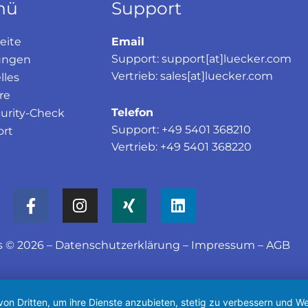
nü
Support
eite
Email
Support: support[at]luecker.com
ungen
Vertrieb: sales[at]luecker.com
lles
re
Telefon
curity-Check
Support: +49 5401 368210
ort
Vertrieb: +49 5401 368220
F
I
X
L
a
n
i
i
c
s
n
n
e
t
g
k
s © 2026 –
Datenschutzerklärung
–
Impressum
–
AGB
b
a
e
o
g
d
o
r
i
von Dritten, um ihre Dienste anzubieten, stetig zu verbessern und
k
a
n