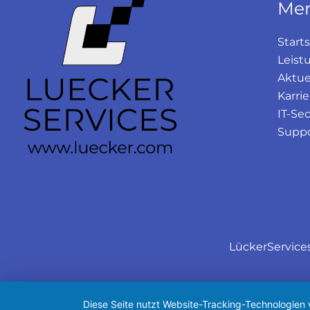
Me
Starts
Leist
Aktue
Karrie
IT-Se
Supp
LückerService
Diese Seite nutzt Website-Tracking-Technologien 